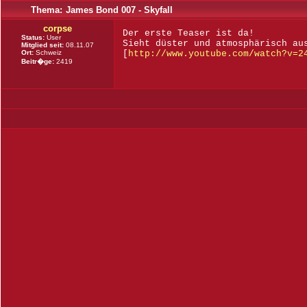
Thema:
James Bond 007 - Skyfall
corpse
Der erste Teaser ist da!
Status:
User
Sieht düster und atmosphärisch au
Mitglied seit:
08.11.07
Ort:
Schweiz
[
http://www.youtube.com/watch?v=2
Beitr�ge:
2419