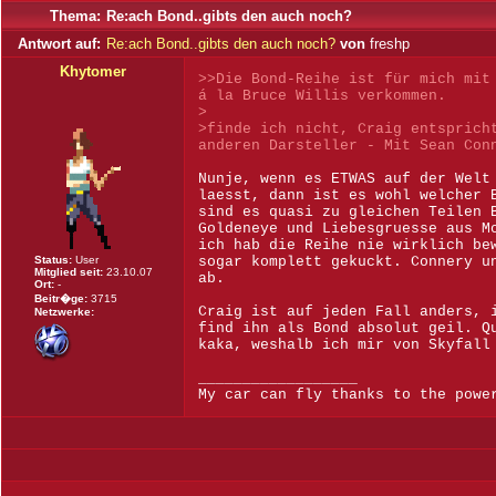
Thema:
Re:ach Bond..gibts den auch noch?
Antwort auf:
Re:ach Bond..gibts den auch noch?
von
freshp
Khytomer
>>Die Bond-Reihe ist für mich mit
á la Bruce Willis verkommen.
>
>finde ich nicht, Craig entsprich
anderen Darsteller - Mit Sean Con
Nunje, wenn es ETWAS auf der Welt
laesst, dann ist es wohl welcher 
sind es quasi zu gleichen Teilen 
Goldeneye und Liebesgruesse aus M
ich hab die Reihe nie wirklich be
Status:
User
sogar komplett gekuckt. Connery u
Mitglied seit:
23.10.07
ab.
Ort:
-
Beitr�ge:
3715
Craig ist auf jeden Fall anders, 
Netzwerke:
find ihn als Bond absolut geil. Q
kaka, weshalb ich mir von Skyfall
__________________
My car can fly thanks to the powe