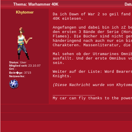
Thema:
Warhammer 40K
Dat
Khytomer
Da ich Dawn of War 2 so geil fand
40K einlesen.
Angefangen und dabei bin ich zZ b
den ersten 3 Bände der Serie (Hor
Flames). Die Bücher sind nicht ge
händeringend nach auch nur ein bi
Charakteren. Massenliteratur, die
Mal sehen ob der Utramarines Omni
ausfällt. Und der erste Omnibus v
Status:
User
sein.
Mitglied seit:
23.10.07
Ort:
-
Weiter auf der Liste: Word Bearer
Beitr�ge:
3715
Knights.
Netzwerke:
(Diese Nachricht wurde von Khytom
__________________
My car can fly thanks to the powe