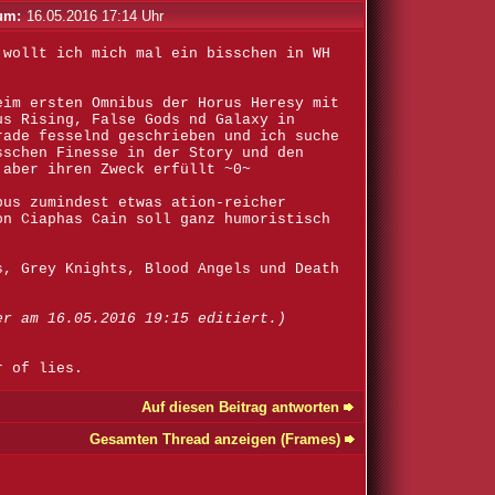
um:
16.05.2016 17:14 Uhr
 wollt ich mich mal ein bisschen in WH
eim ersten Omnibus der Horus Heresy mit
us Rising, False Gods nd Galaxy in
rade fesselnd geschrieben und ich suche
sschen Finesse in der Story und den
 aber ihren Zweck erfüllt ~0~
bus zumindest etwas ation-reicher
on Ciaphas Cain soll ganz humoristisch
s, Grey Knights, Blood Angels und Death
er am 16.05.2016 19:15 editiert.)
r of lies.
Auf diesen Beitrag antworten
Gesamten Thread anzeigen (Frames)