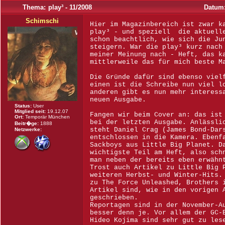
Thema:
play³ - 11/2008
Datum
Schimschi
Hier im Magazinbereich ist zwar k
play³ - und speziell die aktuelle
schon beachtlich, wie sich die Ju
steigern. War die play³ kurz nach
meiner Meinung nach - Heft, das k
mittlerweile das für mich beste M
Die Gründe dafür sind ebenso viel
einen ist die Schreibe nun viel l
anderen gibt es nun mehr interess
neuen Ausgabe.
Status:
User
Mitglied seit:
19.12.07
Fangen wir beim Cover an: das ist
Ort:
Temporär München
bei der letzten Ausgabe. Anlässli
Beitr�ge:
1888
steht Daniel Crag (James Bond-Dar
Netzwerke:
entschlossen in die Kamera. Ebenf
Sackboys aus Little Big Planet. D
wichtigste Teil am Heft, also sch
man neben der bereits eben erwähn
Trost auch Artikel zu Little Big 
weiteren Herbst- und Winter-Hits.
zu The Force Unleashed, Brothers 
Artikel sind, wie in den vorigen 
geschrieben.
Reportagen sind in der November-A
besser denn je. Vor allem der GC-
Hideo Kojima sind sehr gut zu les