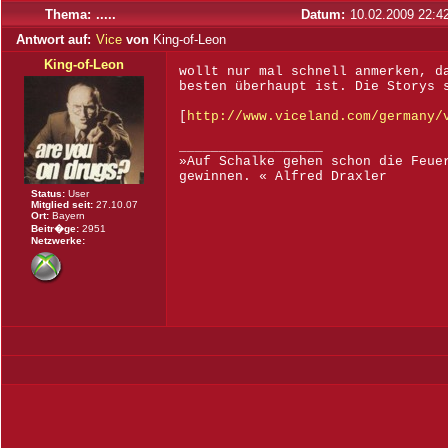
Thema:
.....
Datum:
10.02.2009 22:4
Antwort auf:
Vice
von
King-of-Leon
King-of-Leon
wollt nur mal schnell anmerken, d
besten überhaupt ist. Die Storys 
[
http://www.viceland.com/germany/
__________________
»Auf Schalke gehen schon die Feue
gewinnen. « Alfred Draxler
Status:
User
Mitglied seit:
27.10.07
Ort:
Bayern
Beitr�ge:
2951
Netzwerke: