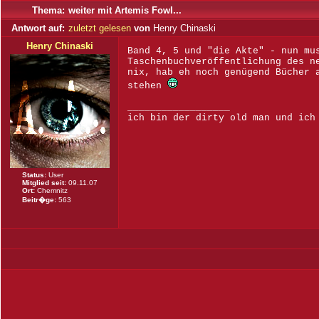
Thema:
weiter mit Artemis Fowl...
Antwort auf:
zuletzt gelesen
von
Henry Chinaski
Henry Chinaski
Band 4, 5 und "die Akte" - nun mu
Taschenbuchveröffentlichung des n
nix, hab eh noch genügend Bücher 
stehen
__________________
ich bin der dirty old man und ich
Status:
User
Mitglied seit:
09.11.07
Ort:
Chemnitz
Beitr�ge:
563