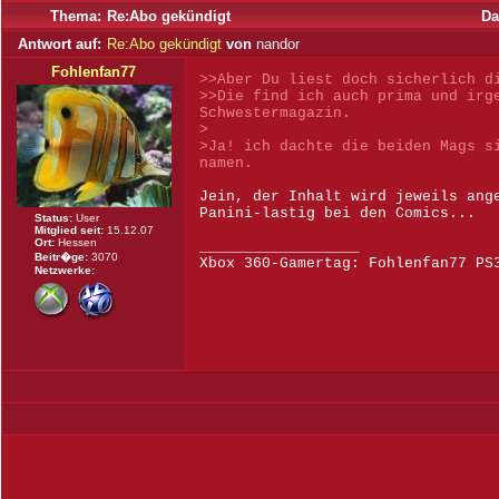
Thema:
Re:Abo gekündigt
Da
Antwort auf:
Re:Abo gekündigt
von
nandor
Fohlenfan77
>>Aber Du liest doch sicherlich d
>>Die find ich auch prima und irg
Schwestermagazin.
>
>Ja! ich dachte die beiden Mags s
namen.
Jein, der Inhalt wird jeweils ang
Panini-lastig bei den Comics...
Status:
User
Mitglied seit:
15.12.07
Ort:
Hessen
__________________
Beitr�ge:
3070
Xbox 360-Gamertag: Fohlenfan77 PS
Netzwerke: