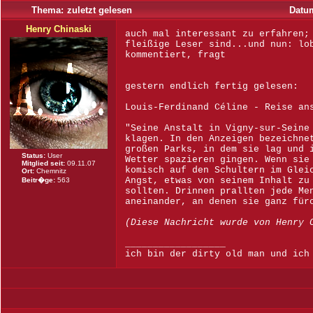
Thema:
zuletzt gelesen
Datu
Henry Chinaski
auch mal interessant zu erfahren;
fleißige Leser sind...und nun: lo
kommentiert, fragt
gestern endlich fertig gelesen:
Louis-Ferdinand Céline - Reise an
"Seine Anstalt in Vigny-sur-Seine
klagen. In den Anzeigen bezeichne
großen Parks, in dem sie lag und 
Status:
User
Wetter spazieren gingen. Wenn sie
Mitglied seit:
09.11.07
komisch auf den Schultern im Glei
Ort:
Chemnitz
Angst, etwas von seinem Inhalt zu
Beitr�ge:
563
sollten. Drinnen prallten jede Me
aneinander, an denen sie ganz für
(Diese Nachricht wurde von Henry 
__________________
ich bin der dirty old man und ich