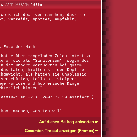
m:
22.11.2007 16:49 Uhr
 weiß ich doch von manchen, dass sie
bt, verreißt, spottet, empfehlt,
s Ende der Nacht
 hatte über mangelnden Zulauf nicht zu
te er sie als "Sanatorium", wegen des
in dem unsere Verrückten bei gutem
 das taten, hielten sie den Kopf so
chgewicht, als hätten sie unablässig
 verschütten, falls sie stolpern
nge kuriose und hüpferische Dinge
chterlich hingen."
Chinaski am 22.11.2007 17:50 editiert.)
 kann machen, was ich will
Auf diesen Beitrag antworten
Gesamten Thread anzeigen (Frames)