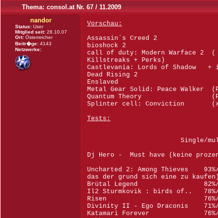
Thema:
consol.at Nr. 67 / 11.2009
nandor
Vorschau:
Status:
User
Mitglied seit:
28.10.07
Ort:
Österreicher
Assassin´s Creed 2
Beitr�ge:
4143
bioshock 2
Netzwerke:
call of duty: Modern Warface 2 ( 
Killstreaks + Perks)
Castlevania: Lords of Shadow + i
Dead Rising 2
Enslaved
Metal Gear Solid: Peace Walker (
Quantum Theory (PS
Splinter cell: Conviction (x
Tests:
Single/multipl
Dj Hero - Must have (keine proze
Uncharted 2: Among Thieves 93%/
das der grund sich eine zu kaufen
Brütal Legend 82%/8
Il2 Sturmkovik : birds of.. 78%
Risen 76%/-
Divinity II - Ego Draconis 71%
Katamari Forever 76%/