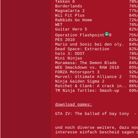
Tekken 6 78%/8
Borderlands 76%/8
MagnaCarta 2 77%/
Wii Fit Plus 84%/7
Rabbids Go Home 72%/
WET 76%/-
Guitar Hero 5 82%/85% 
Operation Flashpoint
R 75%/8
PES 2010 82%
Mario und Sonic bei den oly. 84%
Dead Space: Extraction 82%/
halo 3: ODST 78%/8
Mini Ninjas 76%/
Muramasa: The Demon Blade 84%
WEE Smackdown vs. RAW 2010 8
FORZA Motorsport 3 
Marvel: Ultimate Alliance 2 7
Ninja Gaiden Sigma 2 86%/
Ratchet & Clank: A crack in.. 86%
TM Ninja Turtles: Smash-up 69
download games:
GTA IV: The ballad of Gay ton
und noch diverse weitere, dazu no
interesse einfach bescheid sagen 