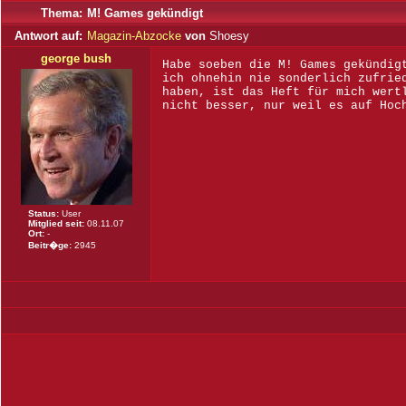
Thema:
M! Games gekündigt
Antwort auf:
Magazin-Abzocke
von
Shoesy
george bush
Habe soeben die M! Games gekündig
ich ohnehin nie sonderlich zufrie
haben, ist das Heft für mich wert
nicht besser, nur weil es auf Hoc
Status:
User
Mitglied seit:
08.11.07
Ort:
-
Beitr�ge:
2945