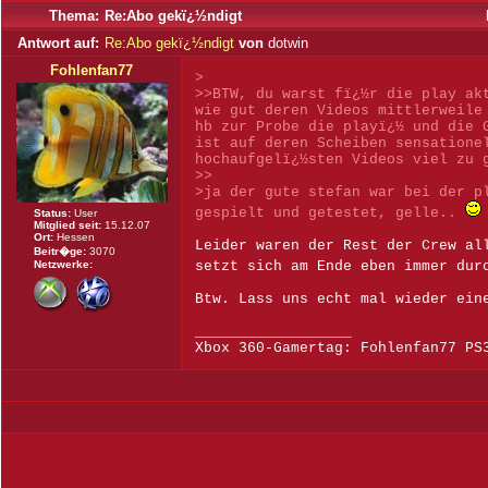
Thema:
Re:Abo gekï¿½ndigt
Antwort auf:
Re:Abo gekï¿½ndigt
von
dotwin
Fohlenfan77
>
>>BTW, du warst fï¿½r die play ak
wie gut deren Videos mittlerweile
hb zur Probe die playï¿½ und die 
ist auf deren Scheiben sensatione
hochaufgelï¿½sten Videos viel zu 
>>
>ja der gute stefan war bei der p
gespielt und getestet, gelle..
Status:
User
Mitglied seit:
15.12.07
Ort:
Hessen
Leider waren der Rest der Crew al
Beitr�ge:
3070
Netzwerke:
setzt sich am Ende eben immer du
Btw. Lass uns echt mal wieder ein
__________________
Xbox 360-Gamertag: Fohlenfan77 PS