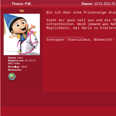
Thema:
P.M.
Datum:
10.01.2011 05
hb
Bin ich über eine Prinanzeige dra
Sieht mir ganz nett aus und die T
schlechtesten. Weiß jemand was Nä
Möglichkeit, mal darin zu blätter
__________________
Schnupper Chauvinimus, Bösewicht!
Status:
User
Mitglied seit:
20.10.07
Ort:
Keller
Beitr�ge:
3042
Netzwerke: