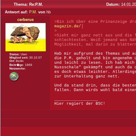
Thema:
Re:P.M.
Datum:
14.01.2
Antwort auf:
P.M.
von
hb
cerberus
>Bin ich über eine Prinanzeige dr
magazin.de/
]
>
>Sieht mir ganz nett aus und die 
schlechtesten. Weiß jemand was Nä
Möglichkeit, mal darin zu blätter
Hab mir aufgrund des Themas und a
Status:
User
Mitglied seit:
30.10.07
die P.M. geholt und bin angenehm 
Ort:
Berlin
und leicht zu lesen. Ich hab mich
Beitr�ge:
1869
Nussschale“ gekämpft und auch da 
Netzwerke:
es doch etwas leichter. Allerding
zur Unterhaltung ganz nett.
Und da stand drin, dass die beste
fallen. Dann wirds wohl bald eine
__________________
Hier regiert der BSC!