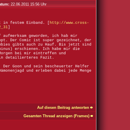
atum:
22.06.2011 15:56 Uhr
t in festem Einband. [
http://www.cross-
2_31
]
f aufmerksam geworden, ich hab mir
ppt. Der Comic ist super gezeichnet, der
mbies gibts auch zu Hauf. Bis jetzt sind
minus) erschienen. Ich habe mir die
Morgen bei mir eintreffen und
in detailierteres Fazit.
: Der Goon und sein bescheuerter Helfer
Dämonenjagd und erleben dabei jede Menge
Auf diesen Beitrag antworten
Gesamten Thread anzeigen (Frames)