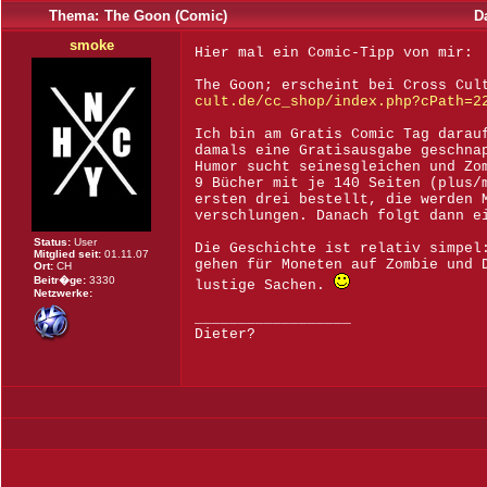
Thema:
The Goon (Comic)
D
smoke
Hier mal ein Comic-Tipp von mir:
The Goon; erscheint bei Cross Cul
cult.de/cc_shop/index.php?cPath=2
Ich bin am Gratis Comic Tag darau
damals eine Gratisausgabe geschna
Humor sucht seinesgleichen und Zo
9 Bücher mit je 140 Seiten (plus/
ersten drei bestellt, die werden 
verschlungen. Danach folgt dann e
Status:
User
Die Geschichte ist relativ simpel
Mitglied seit:
01.11.07
gehen für Moneten auf Zombie und 
Ort:
CH
Beitr�ge:
3330
lustige Sachen.
Netzwerke:
__________________
Dieter?