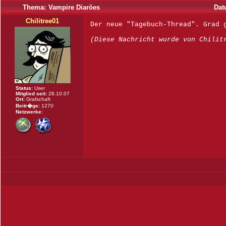
Thema:
Vampire Diaröes
Dat
Chilitree01
Der neue "Tagebuch-Thread". Grad 
(Diese Nachricht wurde von Chilit
Status:
User
Mitglied seit:
28.10.07
Ort:
Grafschaft
Beitr�ge:
1270
Netzwerke: