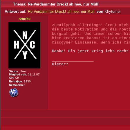
Thema:
Re:Verdammter Dreck! ah nee, nur Müll.
Antwort auf:
Re:Verdammter Dreck! ah nee, nur Müll.
von
Khytomer
smoke
>Heallyeah allerdings! Freut mich
die beste Motivation und das noet
bergauf geht. Und immer schoen hi
hier krepieren kannst ist an eine
misogyner Einlaesse. Wenn ichs mi
Danke! Bis jetzt krieg ichs recht
__________________
Dieter?
Status:
User
Mitglied seit:
01.11.07
Ort:
CH
Beitr�ge:
3330
Netzwerke: