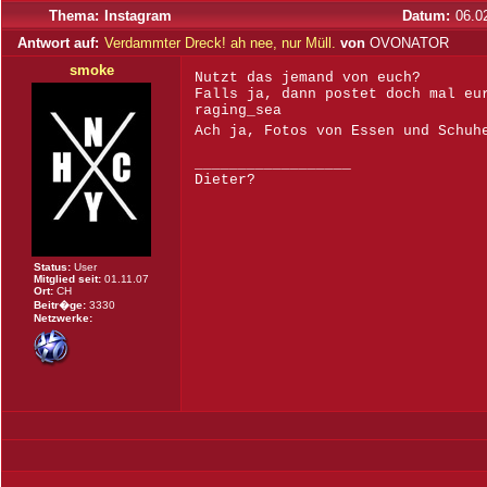
Thema:
Instagram
Datum:
06.0
Antwort auf:
Verdammter Dreck! ah nee, nur Müll.
von
OVONATOR
smoke
Nutzt das jemand von euch?
Falls ja, dann postet doch mal eu
raging_sea
Ach ja, Fotos von Essen und Schuh
__________________
Dieter?
Status:
User
Mitglied seit:
01.11.07
Ort:
CH
Beitr�ge:
3330
Netzwerke: