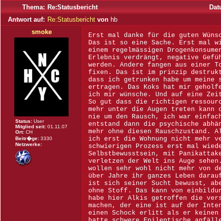
Thema:
Re:Statusbericht
Dat
Antwort auf:
Re:Statusbericht
von
hb
smoke
Erst mal danke für die guten Wüns
Das ist so eine Sache. Erst mal w
einem regelmässigen Drogenkonsume
Erlebnis verdrängt, negative Gefü
werden. Andere fangen aus einer T
fixen. Das ist im prinzip destruk
dass ich getrunken habe um meine 
ertragen. Das Koks hat mir geholf
ich mir wünsche. Und auf eine Zei
So gut dass die richtigen ressour
mehr unter die Augen treten kann 
nie um den Rausch, ich war einfac
Status:
User
entstand dann die psychische abhä
Mitglied seit:
01.11.07
mehr ohne diesen Rauschzustand. A
Ort:
CH
ich erst die Wohnung nicht mehr v
Beitr�ge:
3330
Netzwerke:
schwierigen Prozess erst mal wied
Selbstbewusstsein, mit Panikattak
verletzen der Welt ins Auge sehen
wollen sehr wohl nicht mehr von d
über Jahre ihr ganzes Leben darau
ist sich seiner Sucht bewusst, ab
ohne Stoff. Das kann von einbildu
habe hier Alkis getroffen die ver
machen, der eine ist auf der Inte
einen Schock erlitt als er keinen
hatte schwere Epileptische anfäll