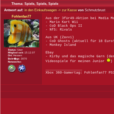
Thema:
Spiele, Spiele, Spiele
Antwort auf:
in den Einkaufswagen -> zur Kasse
von
Schmutzbrust
Fohlenfan77
Aus der 3für49-Aktion bei Media M
- Mario Kart Wii
- CoD Black Ops II
- NfS: Rivals
Aus UK (Zavvi)
- CoD Ghosts (aktuell für 18 Euro
- Monkey Island
Status:
User
Ebay
Mitglied seit:
15.12.07
Ort:
Hessen
- Kirby und das magische Garn (de
Beitr�ge:
3070
Videospiele für meinen Junior
)
Netzwerke:
__________________
Xbox 360-Gamertag: Fohlenfan77 PS