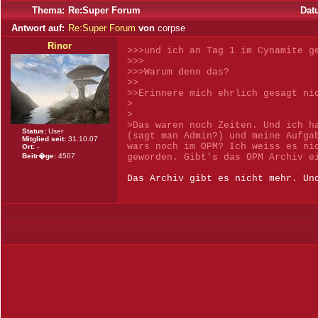
Thema:
Re:Super Forum
Dat
Antwort auf:
Re:Super Forum
von
corpse
Rinor
>>>und ich an Tag 1 im Cynamite g
>>>
>>>Warum denn das?
>>
>>Erinnere mich ehrlich gesagt ni
>
>
>Das waren noch Zeiten. Und ich h
Status:
User
(sagt man Admin?) und meine Aufga
Mitglied seit:
31.10.07
wars noch im OPM? Ich weiss es ni
Ort:
-
Beitr�ge:
4507
geworden. Gibt's das OPM Archiv e
Das Archiv gibt es nicht mehr. Un