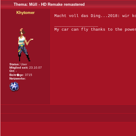
Thema:
Müll - HD Remake remastered
Khytomer
Macht voll das Ding...2018: wir 
__________________
My car can fly thanks to the powe
Status:
User
Mitglied seit:
23.10.07
Ort:
-
Beitr�ge:
3715
Netzwerke: