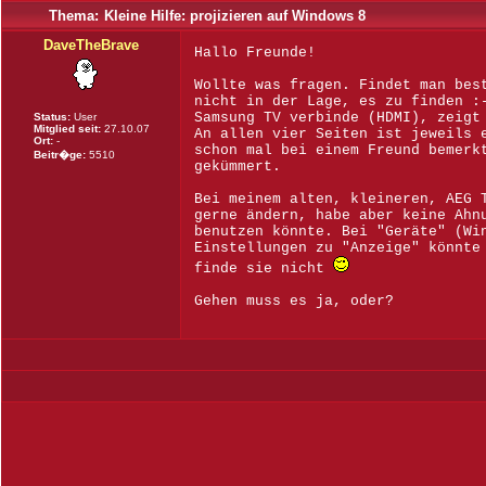
Thema:
Kleine Hilfe: projizieren auf Windows 8
DaveTheBrave
Hallo Freunde!
Wollte was fragen. Findet man bes
nicht in der Lage, es zu finden :
Samsung TV verbinde (HDMI), zeigt
Status:
User
Mitglied seit:
27.10.07
An allen vier Seiten ist jeweils 
Ort:
-
schon mal bei einem Freund bemerk
Beitr�ge:
5510
gekümmert.
Bei meinem alten, kleineren, AEG 
gerne ändern, habe aber keine Ahn
benutzen könnte. Bei "Geräte" (Wi
Einstellungen zu "Anzeige" könnte
finde sie nicht
Gehen muss es ja, oder?