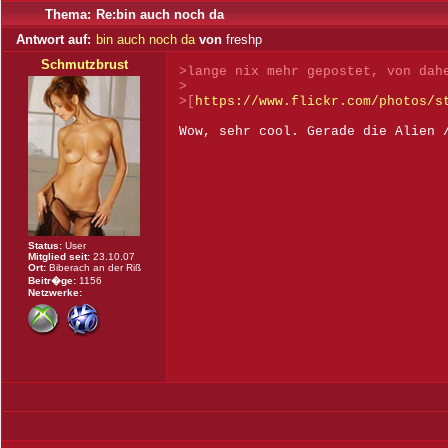
Thema:
Re:bin auch noch da
Antwort auf:
bin auch noch da
von
freshp
Schmutzbrust
>lange nix mehr gepostet, von dah
>
>[
https://www.flickr.com/photos/s
Wow, sehr cool. Gerade die Alien 
Status:
User
Mitglied seit:
23.10.07
Ort:
Biberach an der Riß
Beitr�ge:
1156
Netzwerke: