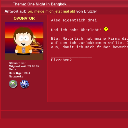
Thema:
One Night in Bangkok...
Antwort auf:
So, melde mich jetzt mal ab!
von
Brutzler
OVONATOR
Also eigentlich drei.
Und ich habs überlebt!
Btw: Natürlich hat meine Firma di
auf den ich zurückkommen wollte. 
aus, damit ich mich früher bewerb
__________________
Pizzchen?
Status:
User
Mitglied seit:
23.10.07
Ort:
-
Beitr�ge:
1994
Netzwerke: