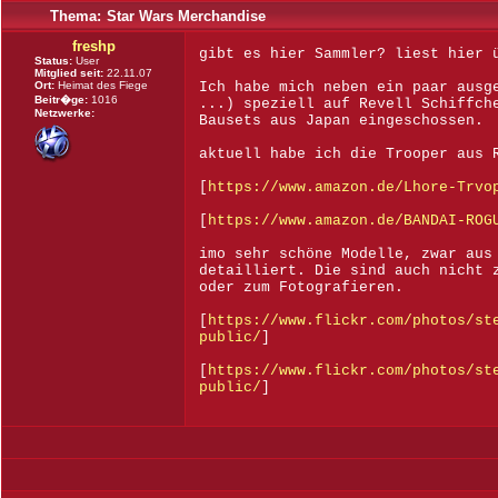
Thema:
Star Wars Merchandise
freshp
gibt es hier Sammler? liest hier 
Status:
User
Mitglied seit:
22.11.07
Ort:
Heimat des Fiege
Ich habe mich neben ein paar ausg
Beitr�ge:
1016
...) speziell auf Revell Schiffch
Netzwerke:
Bausets aus Japan eingeschossen.
aktuell habe ich die Trooper aus 
[
https://www.amazon.de/Lhore-Trvo
[
https://www.amazon.de/BANDAI-ROG
imo sehr schöne Modelle, zwar aus
detailliert. Die sind auch nicht 
oder zum Fotografieren.
[
https://www.flickr.com/photos/st
public/
]
[
https://www.flickr.com/photos/st
public/
]