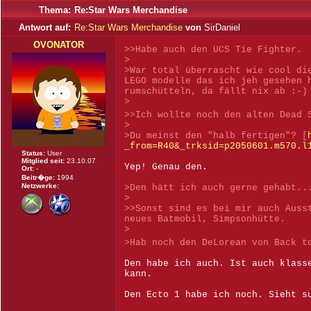
Thema:
Re:Star Wars Merchandise
Antwort auf:
Re:Star Wars Merchandise
von
SirDaniel
OVONATOR
>>Habe auch den UCS Tie Fighter.
>
>War total überrascht wie cool di
LEGO modelle das ich jeh gesehen 
rumschütteln, da fällt nix ab :-)
>
>>Ich wollte noch den alten Dead 
>
>Du meinst den "halb fertigen"? [
_from=R40&_trksid=p2050601.m570.l
Status:
User
Mitglied seit:
23.10.07
Yep! Genau den.
Ort:
-
Beitr�ge:
1994
Netzwerke:
>Den hätt ich auch gerne gehabt..
>
>>Sonst sind es bei mir auch Auss
neues Batmobil, Simpsonhütte.
>
>Hab noch den DeLorean von Back t
Den habe ich auch. Ist auch klass
kann.
Den Ecto 1 habe ich noch. Sieht s