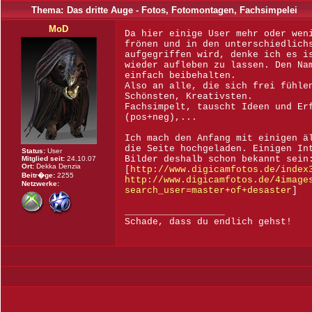
Thema:
Das dritte Auge - Fotos, Fotomontagen, Fachsimpelei
MoD
Da hier einige User mehr oder wen
frönen und in den unterschiedlich
aufgegriffen wird, denke ich es i
wieder aufleben zu lassen. Den Na
einfach beibehalten.
Also an alle, die sich frei fühle
Schönsten, Kreativsten.
Fachsimpelt, tauscht Ideen und Er
(pos+neg),...
Ich mach den Anfang mit einigen ä
die Seite hochgeladen. Einigen In
Status:
User
Bilder deshalb schon bekannt sein
Mitglied seit:
24.10.07
Ort:
Dekka Denzia
[
http://www.digicamfotos.de/index
Beitr�ge:
2255
http://www.digicamfotos.de/4image
Netzwerke:
search_user=master+of+desaster
]
__________________
Schade, dass du endlich gehst!