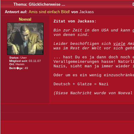
Thema:
Glücklicherweise ...
Antwort auf:
Amis sind einfach Blöd!
von
Jackass
Noeval
Zitat von Jackass
:
Bin zur Zeit in den USA und kann 
von denen sind.
Leider beschöftigen sich
viele
Ami
was im Rest der Welt vor sich geh
... hast Du es ja dann doch noch 
Status:
User
Mitglied seit:
03.11.07
Verallgemeinerungen hasse! Natürl
Ort:
Hamm
Nazis, sieht man ja immer wieder 
Beitr�ge:
49
Oder um es ein wenig einzuschränk
Deutsch + Glatze = Nazi
(Diese Nachricht wurde von Noeval