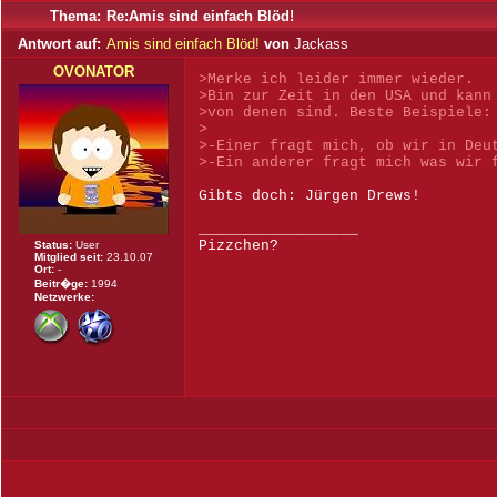
Thema:
Re:Amis sind einfach Blöd!
Antwort auf:
Amis sind einfach Blöd!
von
Jackass
OVONATOR
>Merke ich leider immer wieder.
>Bin zur Zeit in den USA und kann
>von denen sind. Beste Beispiele:
>
>-Einer fragt mich, ob wir in Deu
>-Ein anderer fragt mich was wir 
Gibts doch: Jürgen Drews!
__________________
Pizzchen?
Status:
User
Mitglied seit:
23.10.07
Ort:
-
Beitr�ge:
1994
Netzwerke: