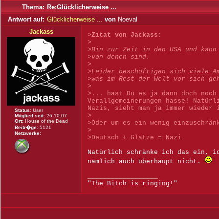
Thema:
Re:Glücklicherweise ...
Antwort auf:
Glücklicherweise ...
von
Noeval
Jackass
>
Zitat von Jackass
:
>
>
Bin zur Zeit in den USA und kann
>von denen sind.
>
>Leider beschöftigen sich
viele
Am
>was im Rest der Welt vor sich ge
>
>... hast Du es ja dann doch noch
Verallgemeinerungen hasse! Natürl
Nazis, sieht man ja immer wieder 
Status:
User
>
Mitglied seit:
26.10.07
Ort:
House of the Dead
>Oder um es ein wenig einzuschrän
Beitr�ge:
5121
>
Netzwerke:
>Deutsch + Glatze = Nazi
Natürlich schränke ich das ein, i
nämlich auch überhaupt nicht.
__________________
"The Bitch is ringing!"