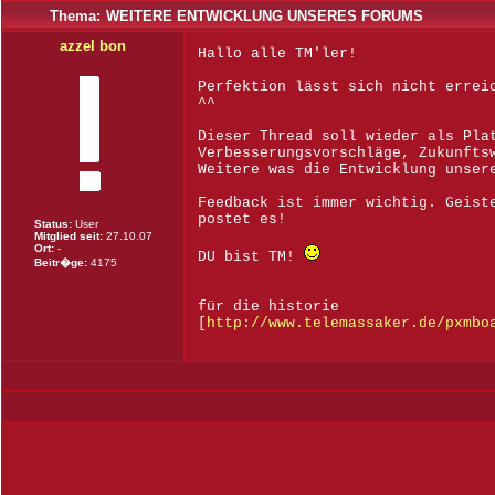
Thema:
WEITERE ENTWICKLUNG UNSERES FORUMS
azzel bon
Hallo alle TM'ler!
Perfektion lässt sich nicht errei
^^
Dieser Thread soll wieder als Pla
Verbesserungsvorschläge, Zukunfts
Weitere was die Entwicklung unser
Feedback ist immer wichtig. Geist
postet es!
Status:
User
Mitglied seit:
27.10.07
Ort:
-
DU bist TM!
Beitr�ge:
4175
für die historie
[
http://www.telemassaker.de/pxmbo