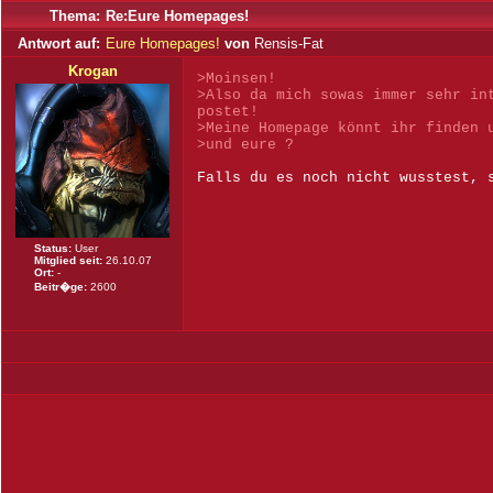
Thema:
Re:Eure Homepages!
Antwort auf:
Eure Homepages!
von
Rensis-Fat
Krogan
>Moinsen!
>Also da mich sowas immer sehr in
postet!
>Meine Homepage könnt ihr finden 
>und eure ?
Falls du es noch nicht wusstest, 
Status:
User
Mitglied seit:
26.10.07
Ort:
-
Beitr�ge:
2600