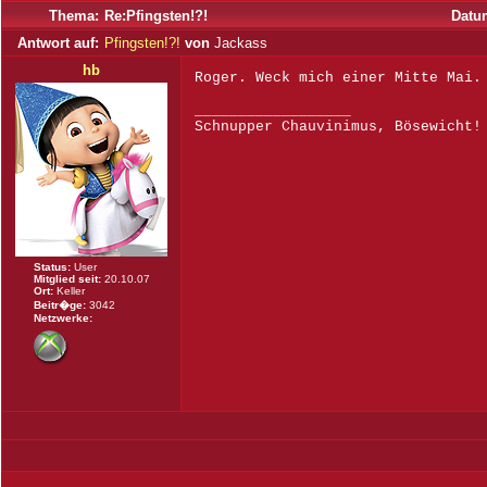
Thema:
Re:Pfingsten!?!
Datu
Antwort auf:
Pfingsten!?!
von
Jackass
hb
Roger. Weck mich einer Mitte Mai.
__________________
Schnupper Chauvinimus, Bösewicht!
Status:
User
Mitglied seit:
20.10.07
Ort:
Keller
Beitr�ge:
3042
Netzwerke: