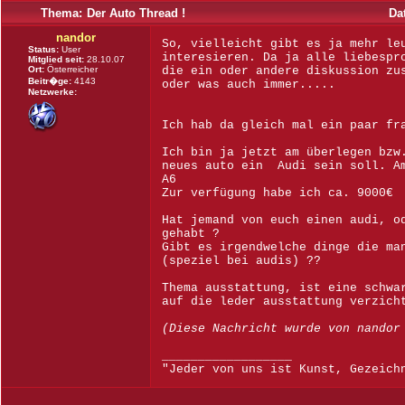
Thema:
Der Auto Thread !
Da
nandor
So, vielleicht gibt es ja mehr le
Status:
User
interesieren. Da ja alle liebespr
Mitglied seit:
28.10.07
Ort:
Österreicher
die ein oder andere diskussion zu
Beitr�ge:
4143
oder was auch immer.....
Netzwerke:
Ich hab da gleich mal ein paar fr
Ich bin ja jetzt am überlegen bzw
neues auto ein Audi sein soll. Am
A6
Zur verfügung habe ich ca. 9000€
Hat jemand von euch einen audi, o
gehabt ?
Gibt es irgendwelche dinge die ma
(speziel bei audis) ??
Thema ausstattung, ist eine schwa
auf die leder ausstattung verzich
(Diese Nachricht wurde von nandor
__________________
"Jeder von uns ist Kunst, Gezeich