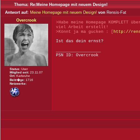
Thema:
Re:Meine Homepage mit neuem Design!
Antwort auf:
Meine Homepage mit neuem Design!
von
Rensis-Fat
Overcrook
>Habe meine Homepage KOMPLETT übe
viel Arbeit erstellt!
>Könnt ja ma gucken : [
http://ren
Ist das dein ernst?
__________________
PSN ID: Overcrook
Status:
User
Mitglied seit:
23.11.07
Ort:
Karlsruhe
Beitr�ge:
1716
Netzwerke: