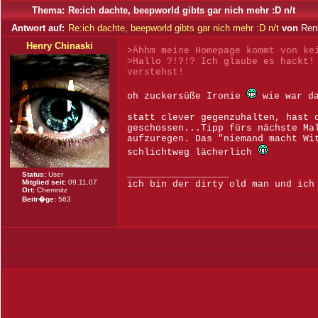
Thema:
Re:ich dachte, beepworld gibts gar nich mehr :D n/t
Antwort auf:
Re:ich dachte, beepworld gibts gar nich mehr :D n/t
von
Rens
Henry Chinaski
>Ähhm meine Homepage kommt von ke
>Hallo ?!?!? Ich glaube es hackt!
verstehst!
oh zuckersüße Ironie
wie war da
statt clever gegenzuhalten, hast 
geschossen...Tipp fürs nächste Ma
aufzuregen. Das "niemand macht Wi
schlichtweg lächerlich
__________________
Status:
User
Mitglied seit:
09.11.07
ich bin der dirty old man und ich
Ort:
Chemnitz
Beitr�ge:
563