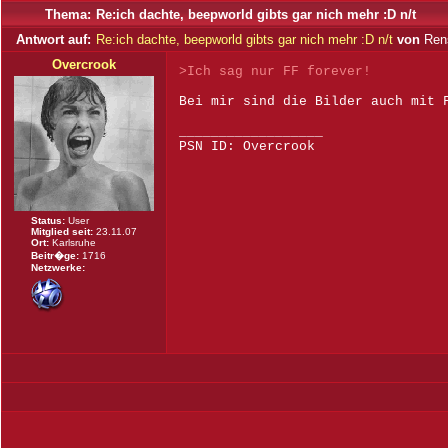
Thema:
Re:ich dachte, beepworld gibts gar nich mehr :D n/t
Antwort auf:
Re:ich dachte, beepworld gibts gar nich mehr :D n/t
von
Rens
Overcrook
>Ich sag nur FF forever!
Bei mir sind die Bilder auch mit 
__________________
PSN ID: Overcrook
Status:
User
Mitglied seit:
23.11.07
Ort:
Karlsruhe
Beitr�ge:
1716
Netzwerke: