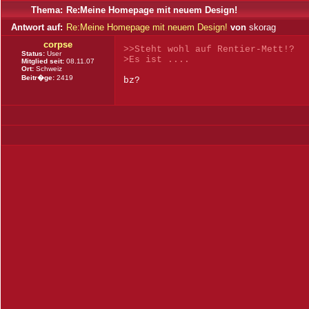
Thema:
Re:Meine Homepage mit neuem Design!
Antwort auf:
Re:Meine Homepage mit neuem Design!
von
skorag
corpse
>>Steht wohl auf Rentier-Mett!?
Status:
User
>Es ist ....
Mitglied seit:
08.11.07
Ort:
Schweiz
Beitr�ge:
2419
bz?