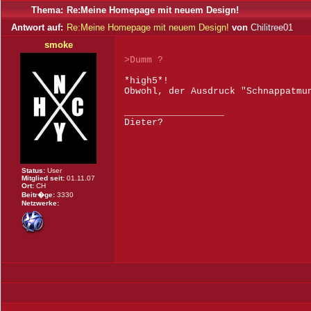
Thema:
Re:Meine Homepage mit neuem Design!
Antwort auf:
Re:Meine Homepage mit neuem Design!
von
Chilitree01
smoke
>Dumm ?
*high5*!
Obwohl, der Ausdruck "Schnappatmu
__________________
Dieter?
Status:
User
Mitglied seit:
01.11.07
Ort:
CH
Beitr�ge:
3330
Netzwerke: