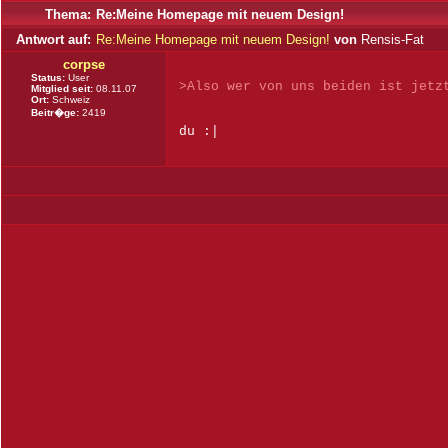
Thema:
Re:Meine Homepage mit neuem Design!
Antwort auf:
Re:Meine Homepage mit neuem Design!
von
Rensis-Fat
corpse
Status:
User
>Also wer von uns beiden ist jetz
Mitglied seit:
08.11.07
Ort:
Schweiz
Beitr�ge:
2419
du :|