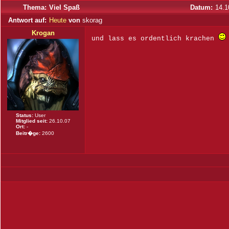
Thema:
Viel Spaß
Datum:
14.1
Antwort auf:
Heute
von
skorag
Krogan
und lass es ordentlich krachen
Status:
User
Mitglied seit:
26.10.07
Ort:
-
Beitr�ge:
2600