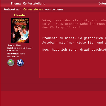
Thema:
Re:Feststellung
Datu
Antwort auf:
Re:Feststellung
von
cerberus
Blonder
>Aso, damit das klar ist, ich fah
Holz - NORD stehen! Wehe ich muss
dem Kühlergrill war!
Brauchts du nicht. So gefährlich 
Autobahn mit ´ner Kiste Bier und 
Status:
User
Mitglied seit:
23.10.07
Nee, habe ich schon drauf geachte
Ort:
Provinz
Beitr�ge:
4591
Netzwerke: