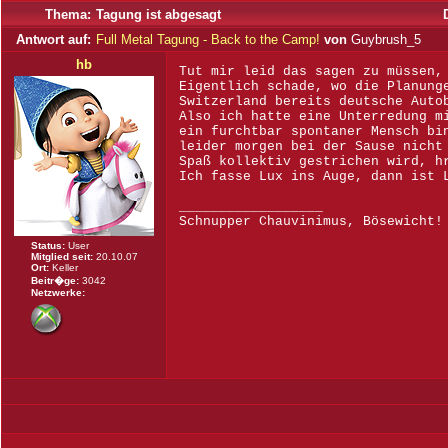
Thema:
Tagung ist abgesagt
Antwort auf:
Full Metal Tagung - Back to the Camp!
von
Guybrush_5
hb
Tut mir leid das sagen zu müssen,
Eigentlich schade, wo die Planung
Switzerland bereits deutsche Auto
Also ich hatte eine Unterredung m
ein furchtbar spontaner Mensch bi
leider morgen bei der Sause nicht
Spaß kollektiv gestrichen wird, 
Ich fasse Lux ins Auge, dann ist 
__________________
Schnupper Chauvinimus, Bösewicht!
Status:
User
Mitglied seit:
20.10.07
Ort:
Keller
Beitr�ge:
3042
Netzwerke: