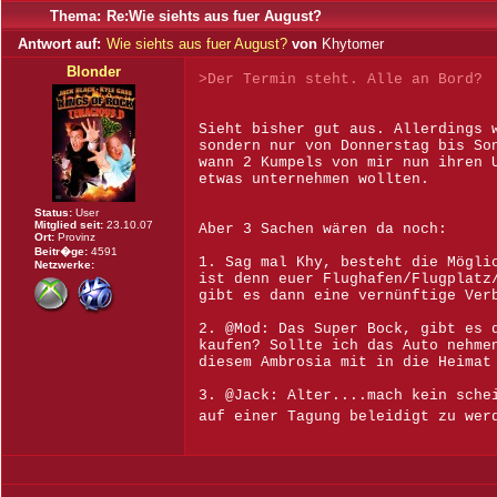
Thema:
Re:Wie siehts aus fuer August?
Antwort auf:
Wie siehts aus fuer August?
von
Khytomer
Blonder
>Der Termin steht. Alle an Bord?
Sieht bisher gut aus. Allerdings 
sondern nur von Donnerstag bis So
wann 2 Kumpels von mir nun ihren 
etwas unternehmen wollten.
Status:
User
Mitglied seit:
23.10.07
Aber 3 Sachen wären da noch:
Ort:
Provinz
Beitr�ge:
4591
1. Sag mal Khy, besteht die Mögli
Netzwerke:
ist denn euer Flughafen/Flugplatz
gibt es dann eine vernünftige Ver
2. @Mod: Das Super Bock, gibt es 
kaufen? Sollte ich das Auto nehme
diesem Ambrosia mit in die Heimat
3. @Jack: Alter....mach kein sche
auf einer Tagung beleidigt zu we