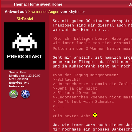
Thema:
Home sweet Home
D
Antwort auf:
2 weinende Augen
von
Khytomer
SirDaniel
So, mit guten 30 minuten Verspätu
Franzosen sind mir diesmal auch n
wie auf der Hinreise....
>So, ihr billigen Leute. Habe ger
wie immer fuehlt man sich erstmal
Pullen in den 3 Wannen hinter me
Geht mir ähnlich, ist nämlich irg
penetrante Fliege - da fühlt man 
und im Kühlschrank steht nur noch
Status:
User
>Von der Tagung mitgenommen:
Mitglied seit:
23.10.07
Ort:
Heidiland
>-Schlaecht!
Beitr�ge:
942
>-Unterschaetze niemals die Zahl 
Netzwerke:
>-Geht ja gar nicht
>-51 kann 49 werden
>-Legomaennchen koennen nicht mas
>-Don't fuck with Schmutzi
>-...
>
>Bis nextes Jahr
Ja, wie immer wars auch dieses Ja
mir nochmals ein grosses Dankesch