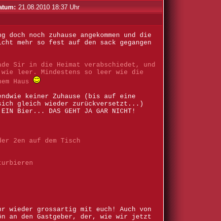
atum:
21.08.2010 18:37 Uhr
ng doch noch zuhause angekommen und die
icht mehr so fest auf den sack gegangen
ade Sir in die Heimat verabschiedet, und
 wie leer. Mindestens so leer wie die
inem Haus
endwie keiner Zuhause (bis auf eine
sich gleich wieder zurückversetzt...)
 EIN Bier... DAS GEHT JA GAR NICHT!
der 2en auf dem Tisch
turbieren
hr wieder grossartig mit euch! Auch von
ön an den Gastgeber, der, wie wir jetzt