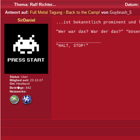
Thema:
Ralf Richter...
Datum:
Antwort auf:
Full Metal Tagung - Back to the Camp!
von
Guybrush_5
SirDaniel
...ist bekanntlich prominent und 
"Wer war das? War der das?" *böse
__________________
"HALT, STOP!"
Status:
User
Mitglied seit:
23.10.07
Ort:
Heidiland
Beitr�ge:
942
Netzwerke: