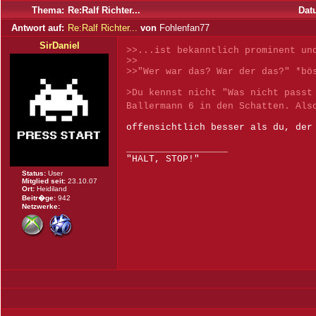
Thema:
Re:Ralf Richter...
Dat
Antwort auf:
Re:Ralf Richter...
von
Fohlenfan77
SirDaniel
>>...ist bekanntlich prominent un
>>
>>"Wer war das? War der das?" *bö
>Du kennst nicht "Was nicht passt
Ballermann 6 in den Schatten. Al
offensichtlich besser als du, der
__________________
"HALT, STOP!"
Status:
User
Mitglied seit:
23.10.07
Ort:
Heidiland
Beitr�ge:
942
Netzwerke: