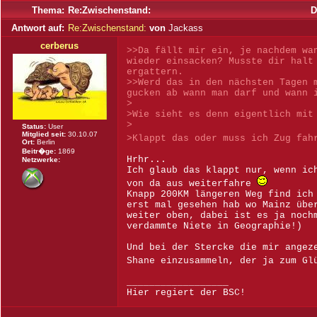
Thema:
Re:Zwischenstand:
D
Antwort auf:
Re:Zwischenstand:
von
Jackass
cerberus
>>Da fällt mir ein, je nachdem wa
wieder einsacken? Musste dir halt
ergattern.
>>Werd das in den nächsten Tagen 
gucken ab wann man darf und wann 
>
>Wie sieht es denn eigentlich mit
>
Status:
User
Mitglied seit:
30.10.07
>Klappt das oder muss ich Zug fa
Ort:
Berlin
Beitr�ge:
1869
Hrhr...
Netzwerke:
Ich glaub das klappt nur, wenn ic
von da aus weiterfahre
Knapp 200KM längeren Weg find ich
erst mal gesehen hab wo Mainz übe
weiter oben, dabei ist es ja noch
verdammte Niete in Geographie!)
Und bei der Stercke die mir angez
Shane einzusammeln, der ja zum Gl
__________________
Hier regiert der BSC!