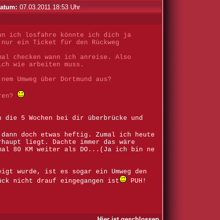
atum:
07.03.2011 18:53 Uhr
nn ich losfahre könnte ich dich ja
 nur ein Ticket für den Rückweg
mal checken wann ich anreise. Also
ich wie arbeiten muss.
 nem Umweg über Dortmund aus?
hren?
h die 5 Wochen bei dir überbrücke und
 dann doch etwas heftig. Zumal ich heute
rhaupt liegt. Dachte immer das wäre
mal 80 KM weiter als DO...(Ja ich bin ne
eigt wurde, ist es sogar ein Umweg den
ück nicht drauf eingegangen ist
PUH!
Hier ist geschlossen