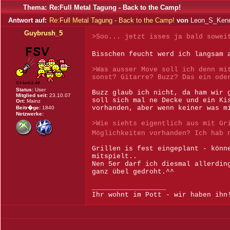
Thema:
Re:Full Metal Tagung - Back to the Camp!
Antwort auf:
Re:Full Metal Tagung - Back to the Camp!
von
Leon_S_Ken
Guybrush_5
>Soo... jetzt isses ja bald sowei
Bisschen feucht werd ich langsam
>Was ausser Move soll ich denn mi
sonst? Gitarre? Buzz? Das ein ode
Status:
User
Buzz glaub ich nicht, da ham wir 
Mitglied seit:
23.10.07
soll sich mal ne Decke und ein Ki
Ort:
Mainz
vorhanden, aber wenn keiner was m
Beitr�ge:
1840
Netzwerke:
>Wie siehts eigentlich aus mit Gr
Möglichkeiten vorhanden? Ich hab 
Grillen is fest eingeplant - könn
mitspielt..
Nen 5er darf ich diesmal allerdin
ganz übel gedroht.^^
__________________
Ihr wohnt im Pott - wir haben ihn