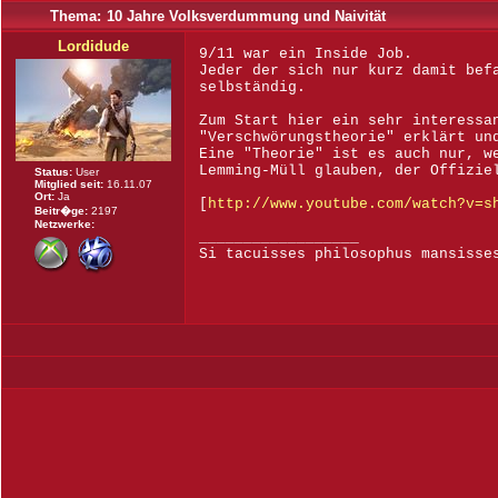
Thema:
10 Jahre Volksverdummung und Naivität
Lordidude
9/11 war ein Inside Job.
Jeder der sich nur kurz damit bef
selbständig.
Zum Start hier ein sehr interessa
"Verschwörungstheorie" erklärt un
Eine "Theorie" ist es auch nur, w
Lemming-Müll glauben, der Offizie
Status:
User
Mitglied seit:
16.11.07
Ort:
Ja
[
http://www.youtube.com/watch?v=s
Beitr�ge:
2197
Netzwerke:
__________________
Si tacuisses philosophus mansisse